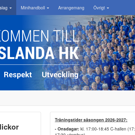
slag
Minihandboll
Arrangemang
Övrigt
Träningstider säsongen 2026-2027:
lickor
- Onsdagar:
kl. 17:00-18:45 C-hallen (17
17:30-utomhus)