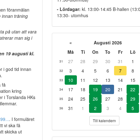
- Lördagar:
kl. 13:00-14:45 B-hallen (13:
ngen föranmälan
13:30- utomhus
 innan träning
ta på utan att vara
strerar man sig i
«
Augusti 2026
Må
Ti
On
To
Fr
Lö
n 19 augusti kl.
27
28
29
30
31
1
31
r i god tid innan
3
4
5
6
7
8
32
a.
10
11
12
13
14
15
33
 få
17
18
19
20
21
22
34
ation kring
 er i Torslanda HKs
24
25
26
27
28
29
35
edlemmar.
31
1
2
3
4
5
36
99...
. I formuläret
Till kalendern
t vi ska få
tt skicka ut