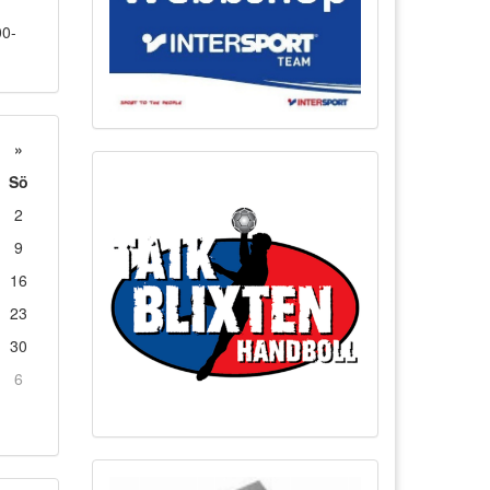
00-
»
Sö
2
9
16
23
30
6