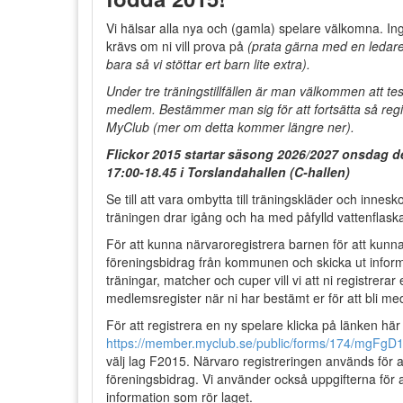
Vi hälsar alla nya och (gamla) spelare välkomna. I
krävs om ni vill prova på
(prata gärna med en ledare
bara så vi stöttar ert barn lite extra).
Under tre träningstillfällen är man välkommen att tes
medlem. Bestämmer man sig för att fortsätta så regi
MyClub (m
er om
detta kommer längre ner).
Flickor 2015 startar säsong 2026/2027 onsdag de
17:00-18.45 i Torslandahallen (C-hallen)
Se till att vara ombytta till träningskläder och innesko
träningen drar igång och ha med påfylld vattenflask
För att kunna närvaroregistrera barnen för att kunna
föreningsbidrag från kommunen och skicka ut inform
träningar, matcher och cuper vill vi att ni registrerar
medlemsregister när ni har bestämt er för att bli m
För att registrera en ny spelare klicka på länken här
https://member.myclub.se/public/forms/174/mgFgD1
välj lag F2015. Närvaro registreringen används för at
föreningsbidrag. Vi använder också uppgifterna för a
information som rör laget.