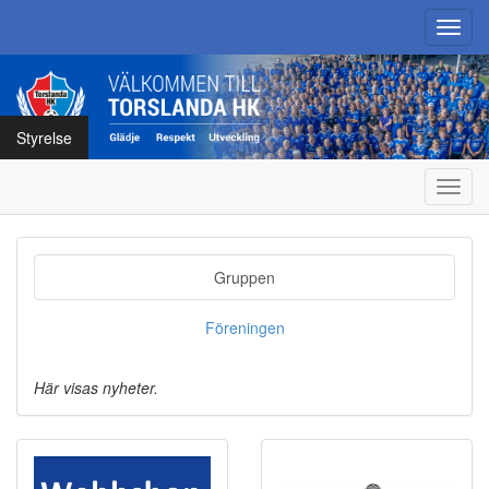
Toggl
navig
Styrelse
Toggl
navig
Gruppen
Föreningen
Här visas nyheter.