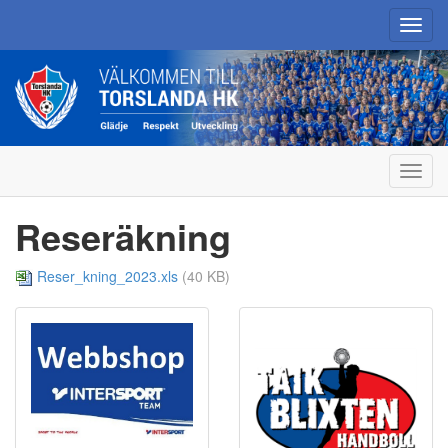
Toggl
navig
Toggl
navig
Reseräkning
Reser_kning_2023.xls
(40 KB)